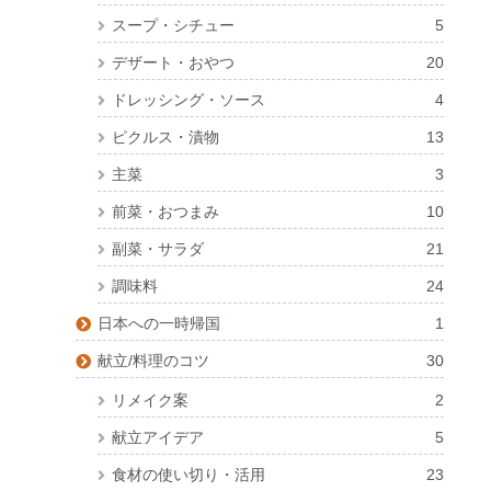
スープ・シチュー
5
デザート・おやつ
20
ドレッシング・ソース
4
ピクルス・漬物
13
主菜
3
前菜・おつまみ
10
副菜・サラダ
21
調味料
24
日本への一時帰国
1
献立/料理のコツ
30
リメイク案
2
献立アイデア
5
食材の使い切り・活用
23