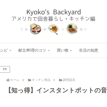
レシピ
献立/料理のコツ
買い物
生活の知恵
PR
ホーム
キッチン用品
調理器具
【知っ得】インスタントポットの音