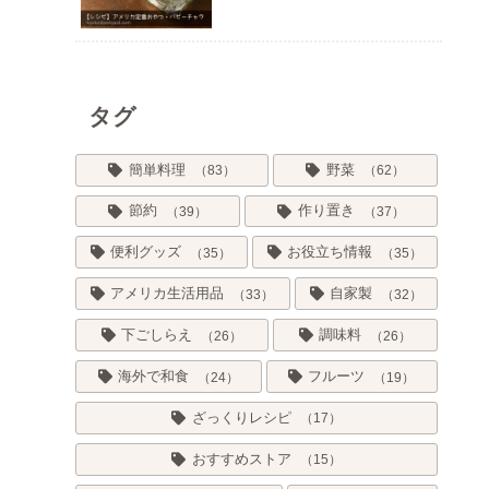
タグ
簡単料理
野菜
83
62
節約
作り置き
39
37
便利グッズ
お役立ち情報
35
35
アメリカ生活用品
自家製
33
32
下ごしらえ
調味料
26
26
海外で和食
フルーツ
24
19
ざっくりレシピ
17
おすすめストア
15