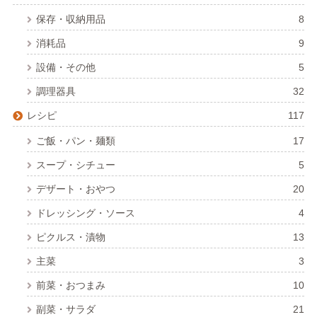
保存・収納用品
8
消耗品
9
設備・その他
5
調理器具
32
レシピ
117
ご飯・パン・麺類
17
スープ・シチュー
5
デザート・おやつ
20
ドレッシング・ソース
4
ピクルス・漬物
13
主菜
3
前菜・おつまみ
10
副菜・サラダ
21