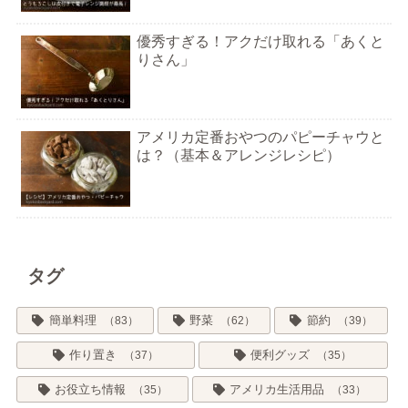
優秀すぎる！アクだけ取れる「あくと
りさん」
アメリカ定番おやつのパピーチャウと
は？（基本＆アレンジレシピ）
タグ
簡単料理
野菜
節約
83
62
39
作り置き
便利グッズ
37
35
お役立ち情報
アメリカ生活用品
35
33