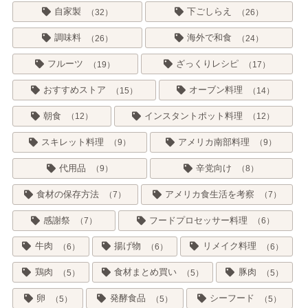
自家製
下ごしらえ
32
26
調味料
海外で和食
26
24
フルーツ
ざっくりレシピ
19
17
おすすめストア
オーブン料理
15
14
朝食
インスタントポット料理
12
12
スキレット料理
アメリカ南部料理
9
9
代用品
辛党向け
9
8
食材の保存方法
アメリカ食生活を考察
7
7
感謝祭
フードプロセッサー料理
7
6
牛肉
揚げ物
リメイク料理
6
6
6
鶏肉
食材まとめ買い
豚肉
5
5
5
卵
発酵食品
シーフード
5
5
5