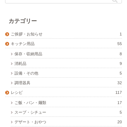
カテゴリー
ご挨拶・お知らせ
1
キッチン用品
55
保存・収納用品
8
消耗品
9
設備・その他
5
調理器具
32
レシピ
117
ご飯・パン・麺類
17
スープ・シチュー
5
デザート・おやつ
20