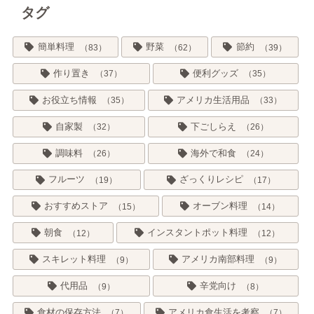
タグ
簡単料理
野菜
節約
83
62
39
作り置き
便利グッズ
37
35
お役立ち情報
アメリカ生活用品
35
33
自家製
下ごしらえ
32
26
調味料
海外で和食
26
24
フルーツ
ざっくりレシピ
19
17
おすすめストア
オーブン料理
15
14
朝食
インスタントポット料理
12
12
スキレット料理
アメリカ南部料理
9
9
代用品
辛党向け
9
8
食材の保存方法
アメリカ食生活を考察
7
7