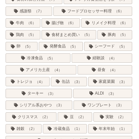
感謝祭
フードプロセッサー料理
7
6
牛肉
揚げ物
リメイク料理
6
6
6
鶏肉
食材まとめ買い
豚肉
5
5
5
卵
発酵食品
シーフード
5
5
5
冷凍食品
経験談
5
4
アメリカ土産
昼食
4
4
トレジョ
缶詰
家庭菜園
4
3
3
ターキー
ALDI
3
3
シリアル系おやつ
ワンプレート
3
3
クリスマス
豆
実験
2
2
2
雑穀
冷蔵食品
年末年始
2
1
1