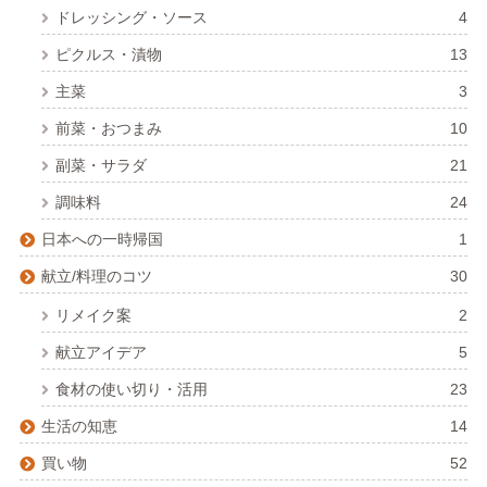
ドレッシング・ソース
4
ピクルス・漬物
13
主菜
3
前菜・おつまみ
10
副菜・サラダ
21
調味料
24
日本への一時帰国
1
献立/料理のコツ
30
リメイク案
2
献立アイデア
5
食材の使い切り・活用
23
生活の知恵
14
買い物
52