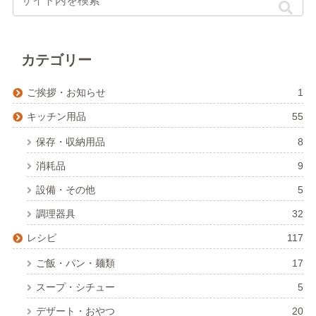
カテゴリー
ご挨拶・お知らせ
1
キッチン用品
55
保存・収納用品
8
消耗品
9
設備・その他
5
調理器具
32
レシピ
117
ご飯・パン・麺類
17
スープ・シチュー
5
デザート・おやつ
20