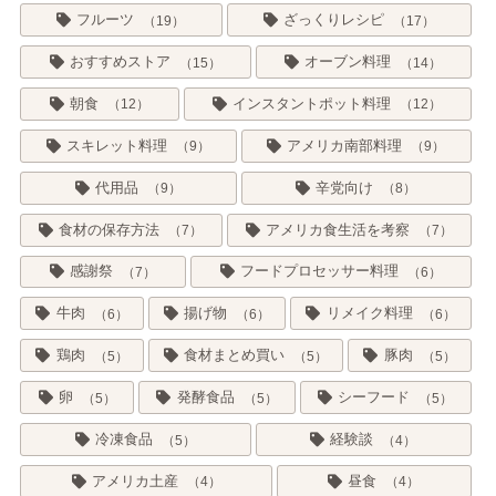
フルーツ
ざっくりレシピ
19
17
おすすめストア
オーブン料理
15
14
朝食
インスタントポット料理
12
12
スキレット料理
アメリカ南部料理
9
9
代用品
辛党向け
9
8
食材の保存方法
アメリカ食生活を考察
7
7
感謝祭
フードプロセッサー料理
7
6
牛肉
揚げ物
リメイク料理
6
6
6
鶏肉
食材まとめ買い
豚肉
5
5
5
卵
発酵食品
シーフード
5
5
5
冷凍食品
経験談
5
4
アメリカ土産
昼食
4
4