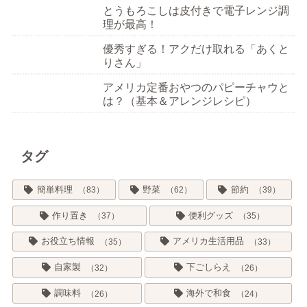
とうもろこしは皮付きで電子レンジ調
理が最高！
優秀すぎる！アクだけ取れる「あくと
りさん」
アメリカ定番おやつのパピーチャウと
は？（基本＆アレンジレシピ）
タグ
簡単料理
野菜
節約
83
62
39
作り置き
便利グッズ
37
35
お役立ち情報
アメリカ生活用品
35
33
自家製
下ごしらえ
32
26
調味料
海外で和食
26
24