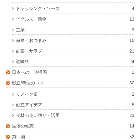
ドレッシング・ソース
4
ピクルス・漬物
13
主菜
3
前菜・おつまみ
10
副菜・サラダ
21
調味料
24
日本への一時帰国
1
献立/料理のコツ
30
リメイク案
2
献立アイデア
5
食材の使い切り・活用
23
生活の知恵
14
買い物
52